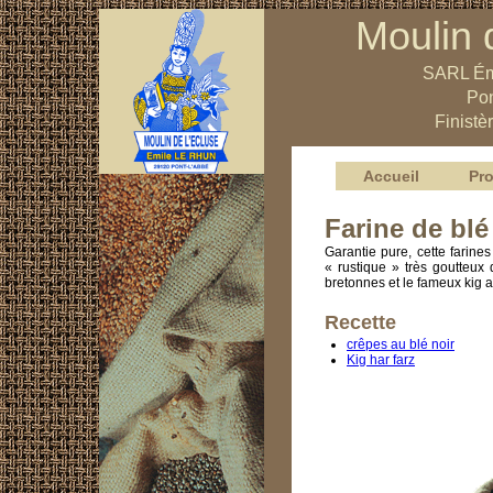
Moulin 
SARL Ém
Pon
Finistè
Accueil
Pro
Farine de blé
Garantie pure, cette farines
« rustique » très goutteux 
bretonnes et le fameux kig ar
Recette
crêpes au blé noir
Kig har farz