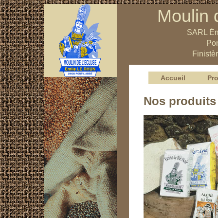
Moulin 
SARL Ém
Pon
Finistè
Accueil
Pro
Nos produits