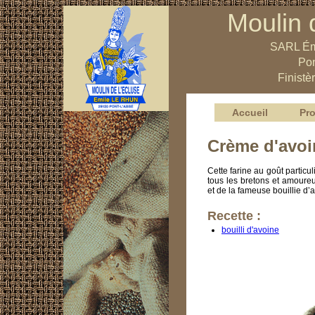
Moulin 
SARL Ém
Pon
Finistè
Accueil
Pro
Crème d'avoi
Cette farine au goût particuli
tous les bretons et amoureu
et de la fameuse bouillie d’
Recette :
bouilli d'avoine