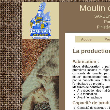
Moulin 
SARL Ém
Pon
Finistè
Accueil
Pro
La productio
Fabrication :
Mode d'élaboration :
par 
premières locales et régio
constants de qualité, par
moulin, du nettoyage rigou
par le contrôle aux différ
l’emballage du produit .
Mesures de contrôle quali
A la réception des matiè
A la fabrication
Avant l’ensachage
Capacité de produ
Capacité de stockage : 