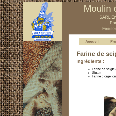
Moulin 
SARL Ém
Pon
Finistè
Accueil
Pro
Farine de sei
Ingrédients :
Farine de seigle
Gluten
Farine d’orge tor